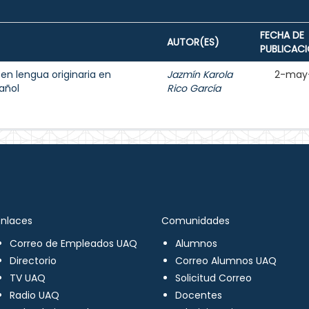
FECHA DE
AUTOR(ES)
PUBLICAC
 en lengua originaria en
Jazmín Karola
2-may
añol
Rico García
Enlaces
Comunidades
Correo de Empleados UAQ
Alumnos
Directorio
Correo Alumnos UAQ
TV UAQ
Solicitud Correo
Radio UAQ
Docentes