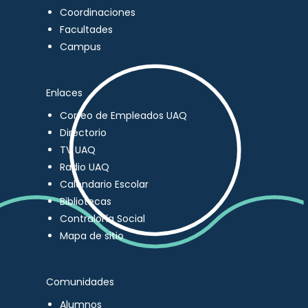
Coordinaciones
Facultades
Campus
Enlaces
Correo de Empleados UAQ
Directorio
TV UAQ
Radio UAQ
Calendario Escolar
Bibliotecas
Contraloría Social
Mapa de sitio
Comunidades
Alumnos