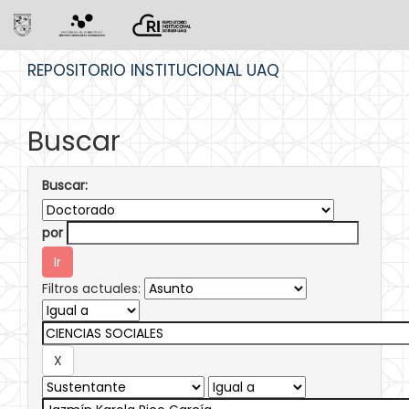
Skip
REPOSITORIO INSTITUCIONAL UAQ
navigation
Buscar
Buscar:
por
Filtros actuales: