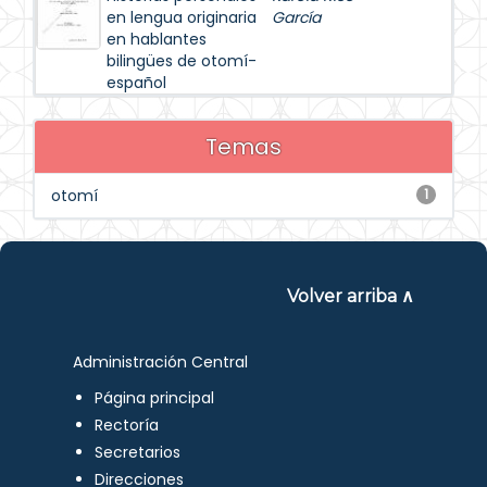
en lengua originaria
García
en hablantes
bilingües de otomí-
español
Temas
otomí
1
Volver arriba ∧
Administración Central
Página principal
Rectoría
Secretarios
Direcciones