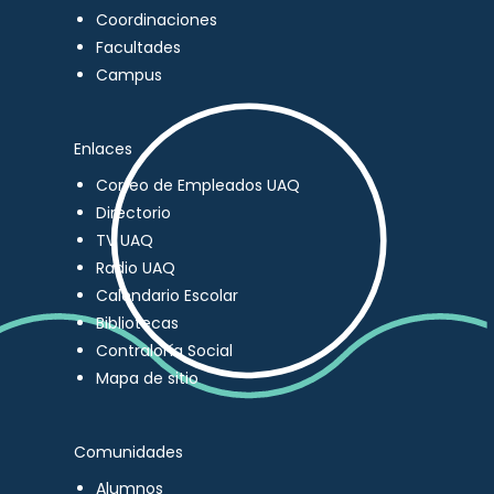
Coordinaciones
Facultades
Campus
Enlaces
Correo de Empleados UAQ
Directorio
TV UAQ
Radio UAQ
Calendario Escolar
Bibliotecas
Contraloría Social
Mapa de sitio
Comunidades
Alumnos