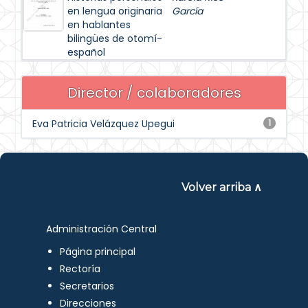
en lengua originaria
García
en hablantes
bilingües de otomí-
español
Director / colaboradores
Eva Patricia Velázquez Upegui
1
Volver arriba ∧
Administración Central
Página principal
Rectoría
Secretarios
Direcciones