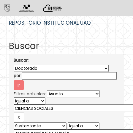
Skip
REPOSITORIO INSTITUCIONAL UAQ
navigation
Buscar
Buscar:
por
Filtros actuales: