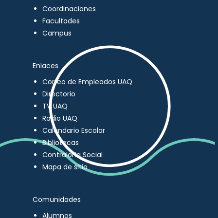
Coordinaciones
Facultades
Campus
Enlaces
Correo de Empleados UAQ
Directorio
TV UAQ
Radio UAQ
Calendario Escolar
Bibliotecas
Contraloría Social
Mapa de sitio
Comunidades
Alumnos