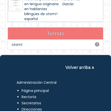
en lengua originaria
García
en hablantes
bilingües de otomí-
español
Temas
otomí
1
Volver arriba ∧
Administración Central
Página principal
Rectoría
Secretarios
Direcciones