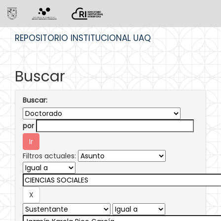
Skip
REPOSITORIO INSTITUCIONAL UAQ
navigation
Buscar
Buscar:
por
Filtros actuales: