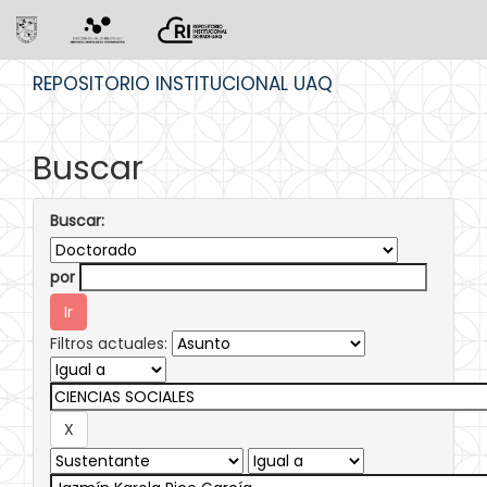
Skip
REPOSITORIO INSTITUCIONAL UAQ
navigation
Buscar
Buscar:
por
Filtros actuales: