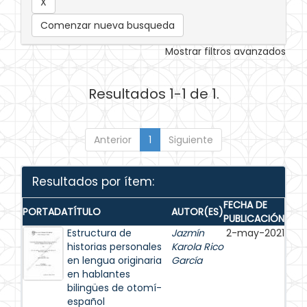
Comenzar nueva busqueda
Mostrar filtros avanzados
Resultados 1-1 de 1.
Anterior
1
Siguiente
Resultados por ítem:
FECHA DE
PORTADA
TÍTULO
AUTOR(ES)
PUBLICACIÓN
Estructura de
Jazmín
2-may-2021
historias personales
Karola Rico
en lengua originaria
García
en hablantes
bilingües de otomí-
español