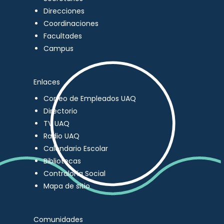
Direcciones
Coordinaciones
Facultades
Campus
Enlaces
Correo de Empleados UAQ
Directorio
TV UAQ
Radio UAQ
Calendario Escolar
Bibliotecas
Contraloría Social
Mapa de sitio
Comunidades