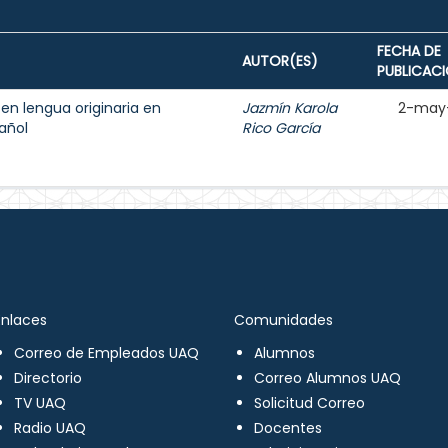
FECHA DE
AUTOR(ES)
PUBLICAC
 en lengua originaria en
Jazmín Karola
2-may
añol
Rico García
Enlaces
Comunidades
Correo de Empleados UAQ
Alumnos
Directorio
Correo Alumnos UAQ
TV UAQ
Solicitud Correo
Radio UAQ
Docentes