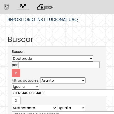
Skip
REPOSITORIO INSTITUCIONAL UAQ
navigation
Buscar
Buscar:
por
Filtros actuales: