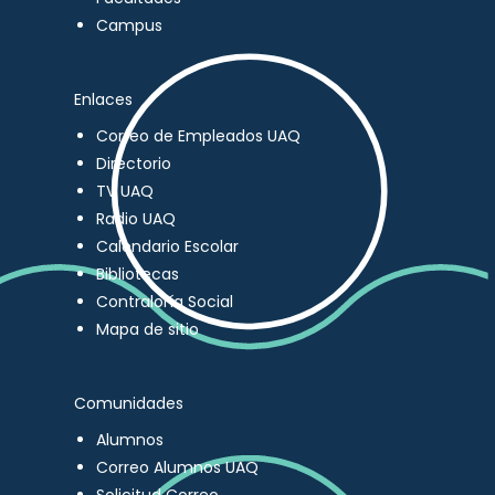
Campus
Enlaces
Correo de Empleados UAQ
Directorio
TV UAQ
Radio UAQ
Calendario Escolar
Bibliotecas
Contraloría Social
Mapa de sitio
Comunidades
Alumnos
Correo Alumnos UAQ