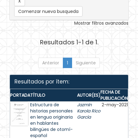
Comenzar nueva busqueda
Mostrar filtros avanzados
Resultados 1-1 de 1.
Anterior
1
Siguiente
Resultados por ítem:
FECHA DE
PORTADA
TÍTULO
AUTOR(ES)
PUBLICACIÓN
Estructura de
Jazmín
2-may-2021
historias personales
Karola Rico
en lengua originaria
García
en hablantes
bilingües de otomí-
español