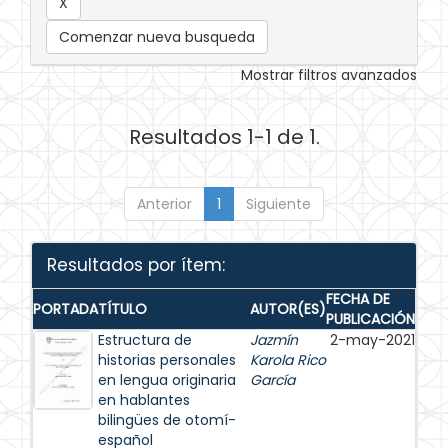
Comenzar nueva busqueda
Mostrar filtros avanzados
Resultados 1-1 de 1.
Anterior
1
Siguiente
Resultados por ítem:
FECHA DE
PORTADA
TÍTULO
AUTOR(ES)
PUBLICACIÓN
Estructura de
Jazmín
2-may-2021
historias personales
Karola Rico
en lengua originaria
García
en hablantes
bilingües de otomí-
español