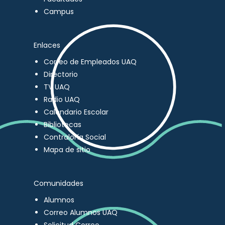
Campus
Enlaces
Correo de Empleados UAQ
Directorio
TV UAQ
Radio UAQ
Calendario Escolar
Bibliotecas
Contraloría Social
Mapa de sitio
Comunidades
Alumnos
Correo Alumnos UAQ