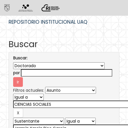
Skip
REPOSITORIO INSTITUCIONAL UAQ
navigation
Buscar
Buscar:
por
Filtros actuales: