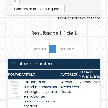
Comenzar nueva busqueda
Mostrar filtros avanzados
Resultados 1-1 de 1.
Anterior
1
Siguiente
Resultados por ítem:
FECHA DE
PORTADA
TÍTULO
AUTOR(ES)
PUBLICACIÓN
Estructura de
Jazmín
2-may-2021
historias personales
Karola Rico
en lengua originaria
García
en hablantes
bilingües de otomí-
español