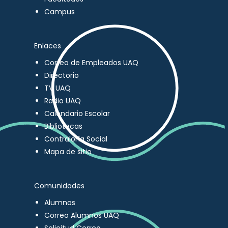
Campus
Enlaces
Correo de Empleados UAQ
Directorio
TV UAQ
Radio UAQ
Calendario Escolar
Bibliotecas
Contraloría Social
Mapa de sitio
Comunidades
Alumnos
Correo Alumnos UAQ