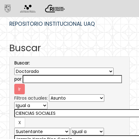
Skip
REPOSITORIO INSTITUCIONAL UAQ
navigation
Buscar
Buscar:
por
Filtros actuales: