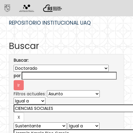
Skip
REPOSITORIO INSTITUCIONAL UAQ
navigation
Buscar
Buscar:
por
Filtros actuales: