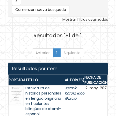
Comenzar nueva busqueda
Mostrar filtros avanzados
Resultados 1-1 de 1.
Anterior
1
Siguiente
Resultados por ítem:
FECHA DE
PORTADA
TÍTULO
AUTOR(ES)
PUBLICACIÓN
Estructura de
Jazmín
2-may-2021
historias personales
Karola Rico
en lengua originaria
García
en hablantes
bilingües de otomí-
español