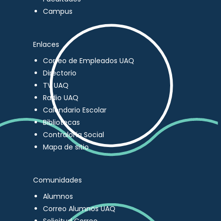
Campus
Enlaces
Correo de Empleados UAQ
Directorio
TV UAQ
Radio UAQ
Calendario Escolar
Bibliotecas
Contraloría Social
Mapa de sitio
Comunidades
Alumnos
Correo Alumnos UAQ