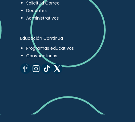
Solicitud Correo
Docentes
Administrativos
Educación Continua
Programas educativos
Convocatorias