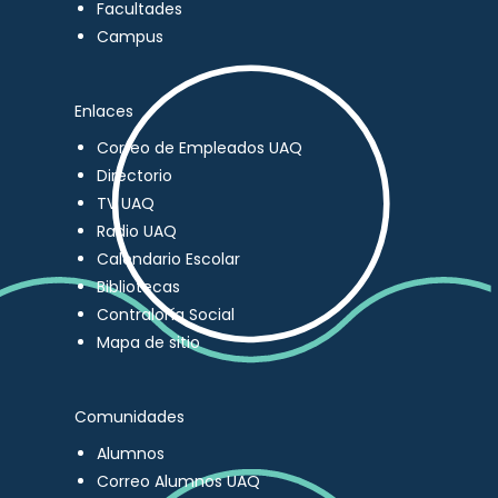
Facultades
Campus
Enlaces
Correo de Empleados UAQ
Directorio
TV UAQ
Radio UAQ
Calendario Escolar
Bibliotecas
Contraloría Social
Mapa de sitio
Comunidades
Alumnos
Correo Alumnos UAQ