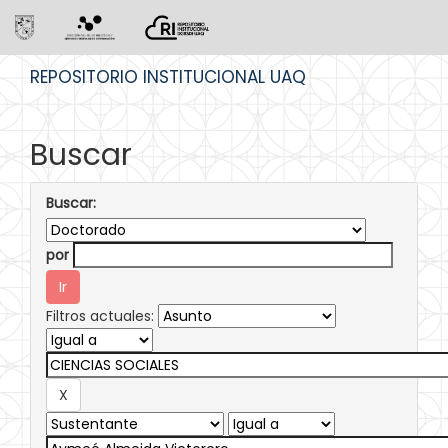
Skip
REPOSITORIO INSTITUCIONAL UAQ
navigation
Buscar
Buscar:
por
Filtros actuales: