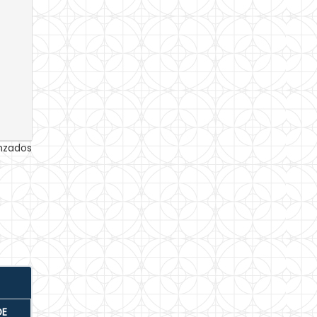
anzados
DE