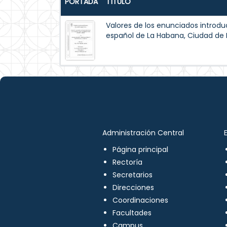
PORTADA
TÍTULO
Valores de los enunciados introdu
español de La Habana, Ciudad de 
Administración Central
Página principal
Rectoría
Secretarios
Direcciones
Coordinaciones
Facultades
Campus