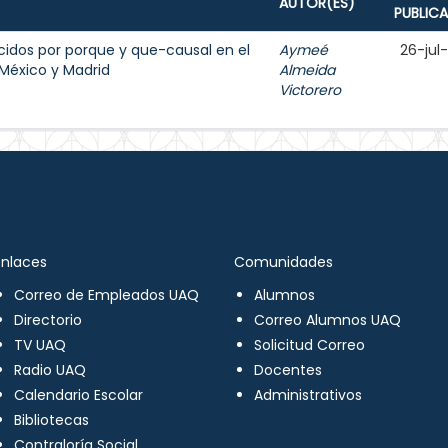
AUTOR(ES)
PUBLIC
cidos por porque y que-causal en el
Aymeé
26-jul
México y Madrid
Almeida
Victorero
Enlaces
Comunidades
Correo de Empleados UAQ
Alumnos
Directorio
Correo Alumnos UAQ
TV UAQ
Solicitud Correo
Radio UAQ
Docentes
Calendario Escolar
Administrativos
Bibliotecas
Contraloría Social