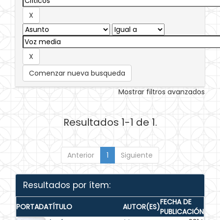
Comenzar nueva busqueda
Mostrar filtros avanzados
Resultados 1-1 de 1.
Anterior
1
Siguiente
Resultados por ítem:
FECHA DE
PORTADA
TÍTULO
AUTOR(ES)
PUBLICACIÓN