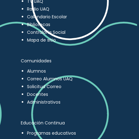
TV UAQ
Radio UAQ
Calendario Escolar
Bibliotecas
Contraloría Social
Mapa de sitio
Comunidades
Alumnos
Correo Alumnos UAQ
Solicitud Correo
Docentes
Administrativos
Educación Continua
Programas educativos