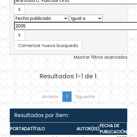
Comenzar nueva busqueda
Mostrar filtros avanzados
Resultados 1-1 de 1.
Anterior
1
Siguiente
Resultados por ítem:
FECHA DE
PORTADA
TÍTULO
AUTOR(ES)
PUBLICACIÓN