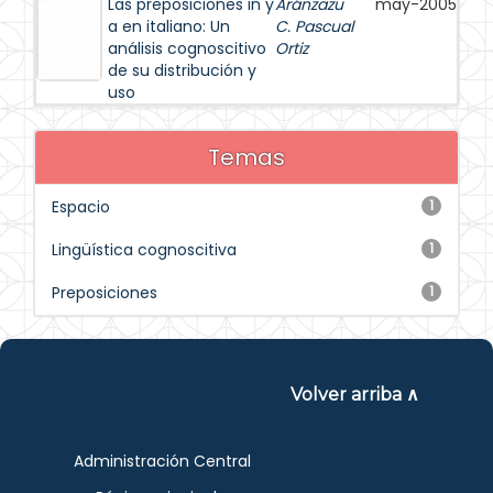
Las preposiciones in y
Aránzazu
may-2005
a en italiano: Un
C. Pascual
análisis cognoscitivo
Ortiz
de su distribución y
uso
Temas
Espacio
1
Lingüística cognoscitiva
1
Preposiciones
1
Volver arriba ∧
Administración Central