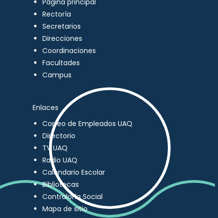
Página principal
Rectoría
Secretarios
Direcciones
Coordinaciones
Facultades
Campus
Enlaces
Correo de Empleados UAQ
Directorio
TV UAQ
Radio UAQ
Calendario Escolar
Bibliotecas
Contraloría Social
Mapa de sitio