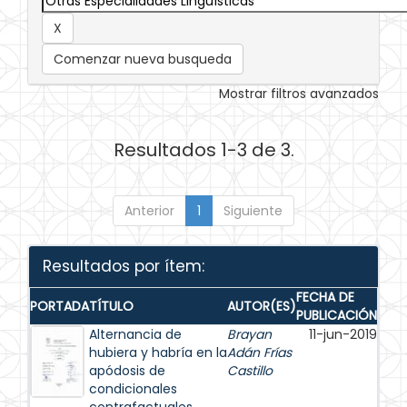
Comenzar nueva busqueda
Mostrar filtros avanzados
Resultados 1-3 de 3.
Anterior
1
Siguiente
Resultados por ítem:
FECHA DE
PORTADA
TÍTULO
AUTOR(ES)
PUBLICACIÓN
Alternancia de
Brayan
11-jun-2019
hubiera y habría en la
Adán Frías
apódosis de
Castillo
condicionales