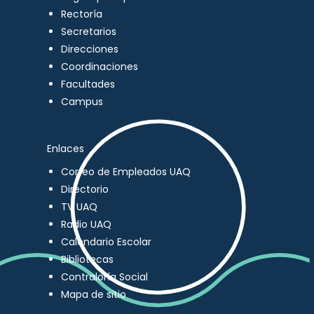
Rectoría
Secretarios
Direcciones
Coordinaciones
Facultades
Campus
Enlaces
Correo de Empleados UAQ
Directorio
TV UAQ
Radio UAQ
Calendario Escolar
Bibliotecas
Contraloría Social
Mapa de sitio