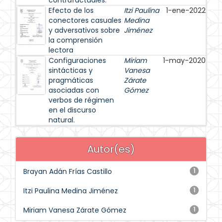
contrafactuales.
Efecto de los
Itzi Paulina
1-ene-2022
conectores casuales
Medina
y adversativos sobre
Jiménez
la comprensión
lectora
Configuraciones
Miriam
1-may-2020
sintácticas y
Vanesa
pragmáticas
Zárate
asociadas con
Gómez
verbos de régimen
en el discurso
natural.
Autor(es)
Brayan Adán Frías Castillo
1
Itzi Paulina Medina Jiménez
1
Miriam Vanesa Zárate Gómez
1