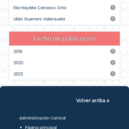
Elia Haydée Carrasco Ortiz
1
Lilián Guerrero Valenzuela
1
Fecha de publicación
2019
1
2020
1
2022
1
Volver arriba ∧
Administración Central
Página principal