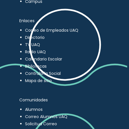
Campus
Enlaces
Correo de Empleados UAQ
Directorio
TV UAQ
Radio UAQ
Calendario Escolar
Bibliotecas
Contraloría Social
Mapa de sitio
Comunidades
Alumnos
Correo Alumnos UAQ
Solicitud Correo