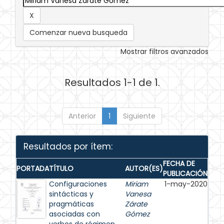
Comenzar nueva busqueda
Mostrar filtros avanzados
Resultados 1-1 de 1.
Anterior
1
Siguiente
Resultados por ítem:
FECHA DE
PORTADA
TÍTULO
AUTOR(ES)
PUBLICACIÓN
Configuraciones
Miriam
1-may-2020
sintácticas y
Vanesa
pragmáticas
Zárate
asociadas con
Gómez