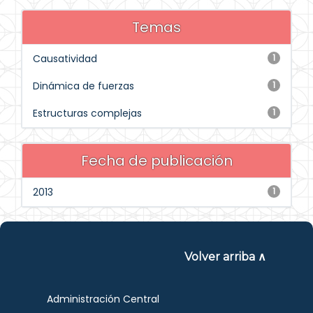
Temas
Causatividad
1
Dinámica de fuerzas
1
Estructuras complejas
1
Fecha de publicación
2013
1
Volver arriba ∧
Administración Central