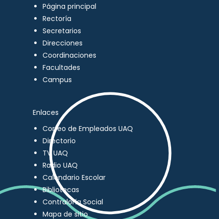
Página principal
Rectoría
Secretarios
Direcciones
Coordinaciones
Facultades
Campus
Enlaces
Correo de Empleados UAQ
Directorio
TV UAQ
Radio UAQ
Calendario Escolar
Bibliotecas
Contraloría Social
Mapa de sitio