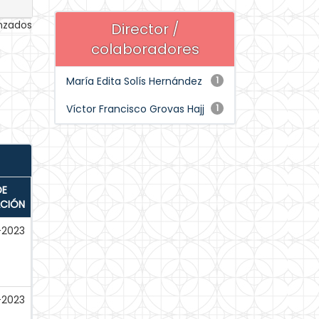
anzados
Director /
colaboradores
María Edita Solís Hernández
1
Víctor Francisco Grovas Hajj
1
DE
ACIÓN
-2023
-2023