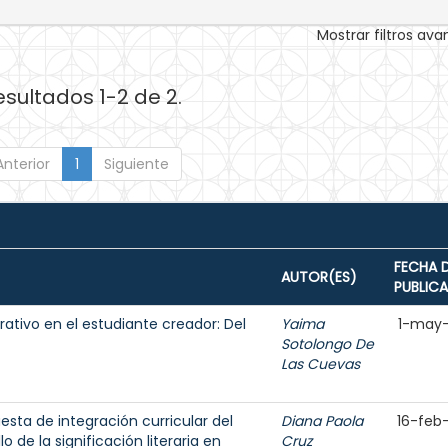
Mostrar filtros av
esultados 1-2 de 2.
Anterior
1
Siguiente
FECHA 
AUTOR(ES)
PUBLIC
rativo en el estudiante creador: Del
Yaima
1-may
Sotolongo De
Las Cuevas
uesta de integración curricular del
Diana Paola
16-feb
 de la significación literaria en
Cruz