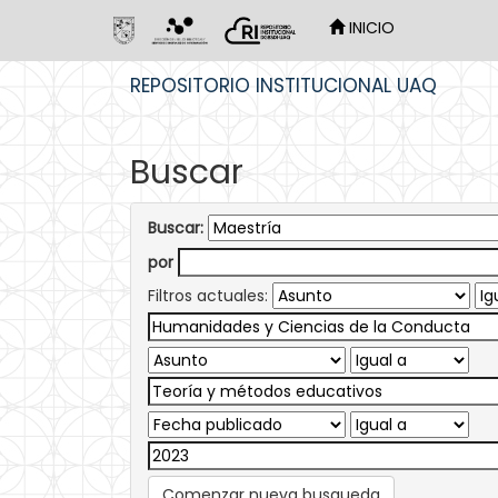
INICIO
Skip
REPOSITORIO INSTITUCIONAL UAQ
navigation
Buscar
Buscar:
por
Filtros actuales:
Comenzar nueva busqueda