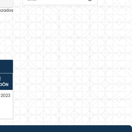
anzados
E
CIÓN
-2023