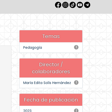
Temas
Pedagogía
1
Director /
colaboradores
María Edita Solís Hernández
1
Fecha de publicación
2023
1