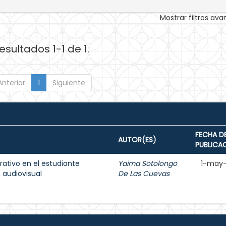
Mostrar filtros av
esultados 1-1 de 1.
Anterior
1
Siguiente
FECHA D
AUTOR(ES)
PUBLICA
rativo en el estudiante
Yaima Sotolongo
1-may
n audiovisual
De Las Cuevas