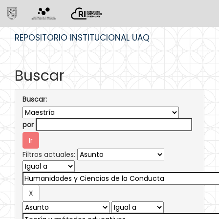
Skip
REPOSITORIO INSTITUCIONAL UAQ
navigation
Buscar
Buscar:
por
Filtros actuales: