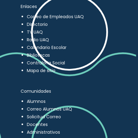
Enlaces
Correo de Empleados UAQ
Directorio
TV UAQ
Radio UAQ
Calendario Escolar
Bibliotecas
Contraloría Social
Mapa de sitio
Comunidades
Alumnos
Correo Alumnos UAQ
Solicitud Correo
Docentes
Administrativos