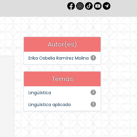
Autor(es)
Erika Osbelia Ramírez Molina
1
Temas
Lingüística
1
Lingüística aplicada
1