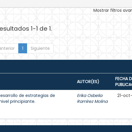
Mostrar filtros av
esultados 1-1 de 1.
Anterior
1
Siguiente
FECHA D
AUTOR(ES)
PUBLICA
esarrollo de estrategias de
Erika Osbelia
21-oct
ivel principiante.
Ramírez Molina