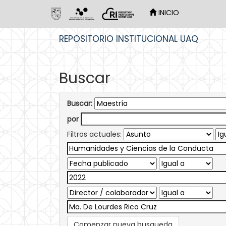
INICIO
Skip
REPOSITORIO INSTITUCIONAL UAQ
navigation
Buscar
Buscar:
por
Filtros actuales:
Comenzar nueva busqueda