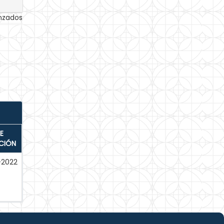
anzados
E
CIÓN
-2022