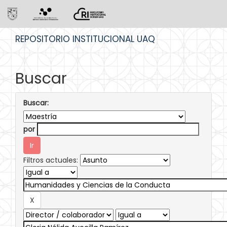
Skip
REPOSITORIO INSTITUCIONAL UAQ
navigation
Buscar
Buscar:
por
Filtros actuales: