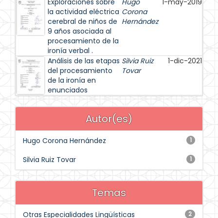
Exploraciones sobre
Hugo
1-may-2019
la actividad eléctrica
Corona
cerebral de niños de
Hernández
9 años asociada al
procesamiento de la
ironía verbal .
Análisis de las etapas
Silvia Ruiz
1-dic-2021
del procesamiento
Tovar
de la ironía en
enunciados
Autor(es)
Hugo Corona Hernández
1
Silvia Ruiz Tovar
1
Temas
Otras Especialidades Lingüísticas
2