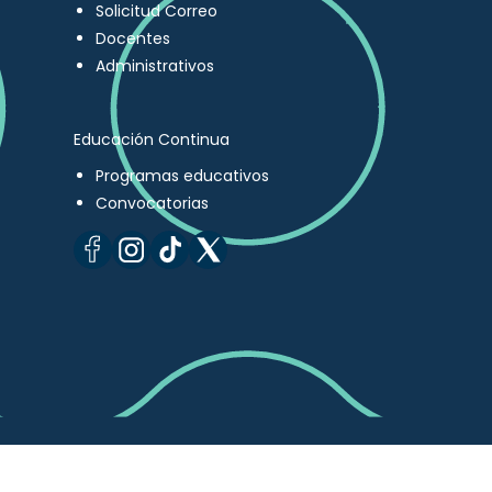
Solicitud Correo
Docentes
Administrativos
Educación Continua
Programas educativos
Convocatorias