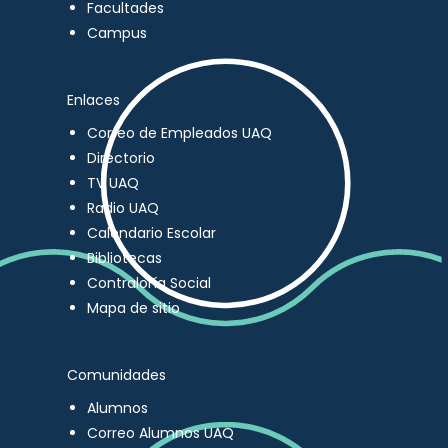
Facultades
Campus
Enlaces
Correo de Empleados UAQ
Directorio
TV UAQ
Radio UAQ
Calendario Escolar
Bibliotecas
Contraloría Social
Mapa de sitio
Comunidades
Alumnos
Correo Alumnos UAQ