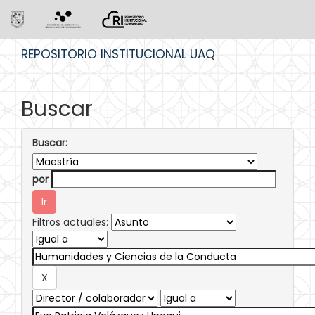
Skip
REPOSITORIO INSTITUCIONAL UAQ
navigation
Buscar
Buscar:
por
Filtros actuales: