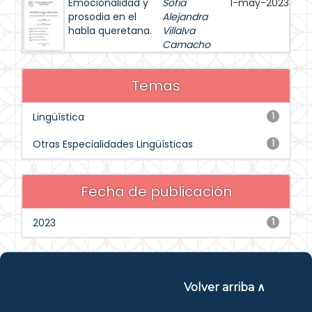
Emocionalidad y
Sofia
1-may-2023
prosodia en el
Alejandra
habla queretana.
Villalva
Camacho
Temas
Lingüística
1
Otras Especialidades Lingüísticas
1
Fecha de publicación
2023
1
Volver arriba ∧