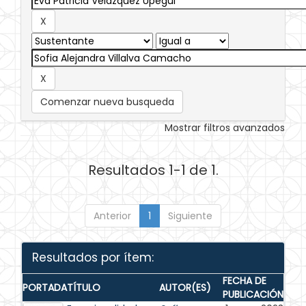
Comenzar nueva busqueda
Mostrar filtros avanzados
Resultados 1-1 de 1.
Anterior
1
Siguiente
Resultados por ítem:
FECHA DE
PORTADA
TÍTULO
AUTOR(ES)
PUBLICACIÓN