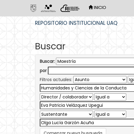
INICIO
Skip
REPOSITORIO INSTITUCIONAL UAQ
navigation
Buscar
Buscar:
por
Filtros actuales:
Comenzar nueva busqueda