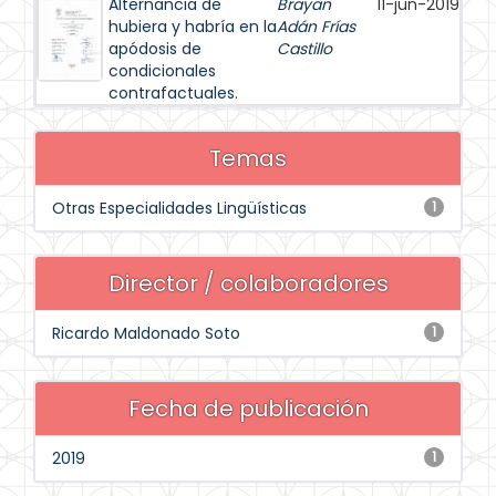
Alternancia de
Brayan
11-jun-2019
hubiera y habría en la
Adán Frías
apódosis de
Castillo
condicionales
contrafactuales.
Temas
Otras Especialidades Lingüísticas
1
Director / colaboradores
Ricardo Maldonado Soto
1
Fecha de publicación
2019
1