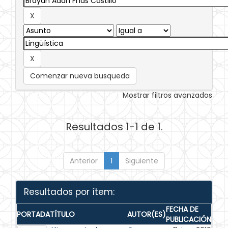
Comenzar nueva busqueda
Mostrar filtros avanzados
Resultados 1-1 de 1.
Anterior
1
Siguiente
Resultados por ítem:
FECHA DE
PORTADA
TÍTULO
AUTOR(ES)
PUBLICACIÓN