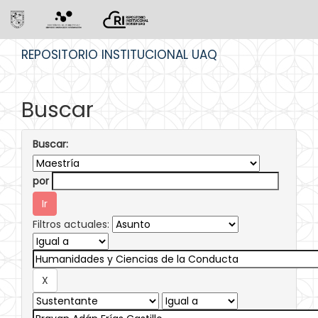
Skip
REPOSITORIO INSTITUCIONAL UAQ
navigation
Buscar
Buscar:
por
Filtros actuales: