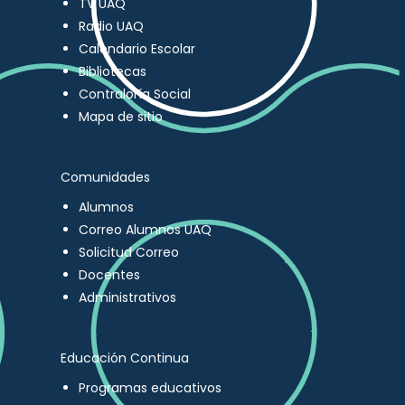
TV UAQ
Radio UAQ
Calendario Escolar
Bibliotecas
Contraloría Social
Mapa de sitio
Comunidades
Alumnos
Correo Alumnos UAQ
Solicitud Correo
Docentes
Administrativos
Educación Continua
Programas educativos