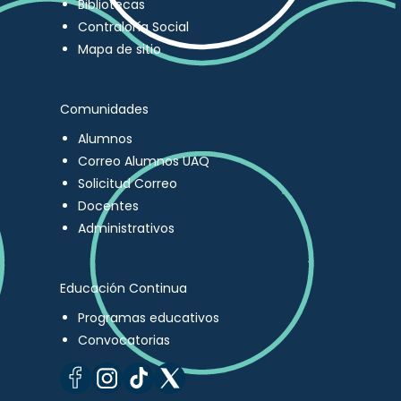
Bibliotecas
Contraloría Social
Mapa de sitio
Comunidades
Alumnos
Correo Alumnos UAQ
Solicitud Correo
Docentes
Administrativos
Educación Continua
Programas educativos
Convocatorias