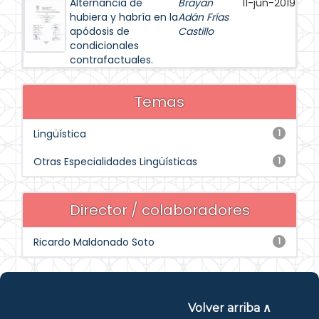
Alternancia de
Brayan
11-jun-2019
hubiera y habría en la
Adán Frías
apódosis de
Castillo
condicionales
contrafactuales.
Temas
Lingüística
1
Otras Especialidades Lingüísticas
1
Director / colaboradores
Ricardo Maldonado Soto
1
Volver arriba ∧