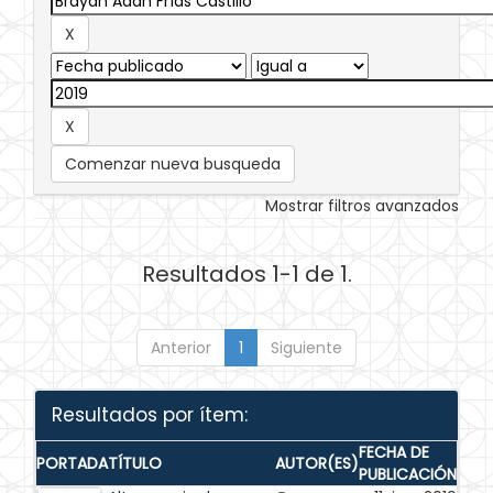
Comenzar nueva busqueda
Mostrar filtros avanzados
Resultados 1-1 de 1.
Anterior
1
Siguiente
Resultados por ítem:
FECHA DE
PORTADA
TÍTULO
AUTOR(ES)
PUBLICACIÓN