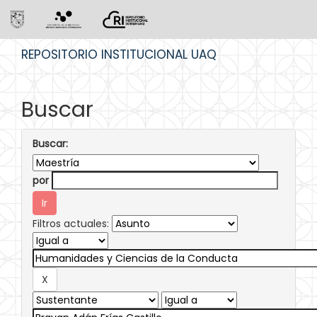
Skip
REPOSITORIO INSTITUCIONAL UAQ
navigation
Buscar
Buscar:
por
Filtros actuales: