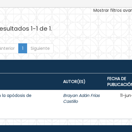
Mostrar filtros av
esultados 1-1 de 1.
Anterior
1
Siguiente
FECHA DE
AUTOR(ES)
PUBLICACIÓ
n la apódosis de
Brayan Adán Frías
11-ju
Castillo