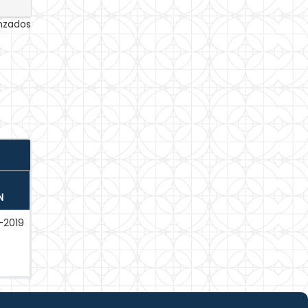
anzados
N
n-2019