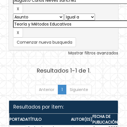
Comenzar nueva busqueda
Mostrar filtros avanzados
Resultados 1-1 de 1.
Anterior
1
Siguiente
Resultados por ítem:
FECHA DE
PORTADA
TÍTULO
AUTOR(ES)
PUBLICACIÓN