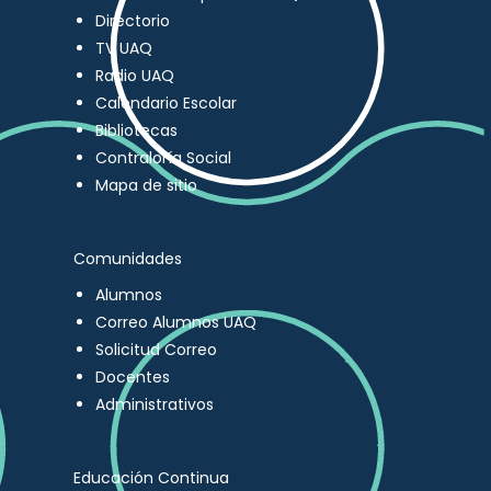
Directorio
TV UAQ
Radio UAQ
Calendario Escolar
Bibliotecas
Contraloría Social
Mapa de sitio
Comunidades
Alumnos
Correo Alumnos UAQ
Solicitud Correo
Docentes
Administrativos
Educación Continua