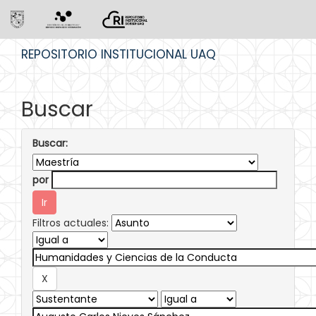
Skip
REPOSITORIO INSTITUCIONAL UAQ
navigation
Buscar
Buscar:
por
Filtros actuales: