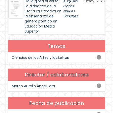
De la glosa al verso:
Augusto
1-may-2023
La didáctica de la
Carlos
Escritura Creativa en
Nieves
la enseñanza del
Sánchez
género poético en
Educación Media
Superior
Temas
Ciencias de las Artes y las Letras
1
Director / colaboradores
Marco Aurelio Ángel Lara
1
Fecha de publicación