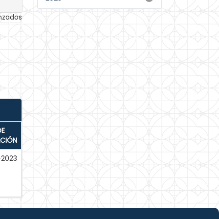
anzados
DE
ACIÓN
-2023