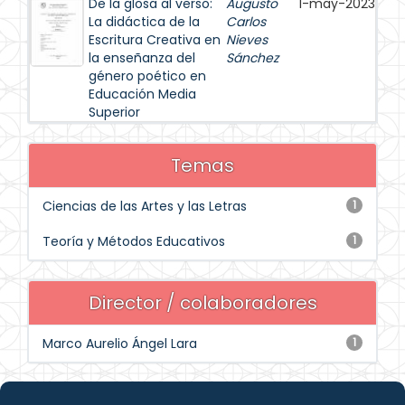
De la glosa al verso:
Augusto
1-may-2023
La didáctica de la
Carlos
Escritura Creativa en
Nieves
la enseñanza del
Sánchez
género poético en
Educación Media
Superior
Temas
Ciencias de las Artes y las Letras
1
Teoría y Métodos Educativos
1
Director / colaboradores
Marco Aurelio Ángel Lara
1