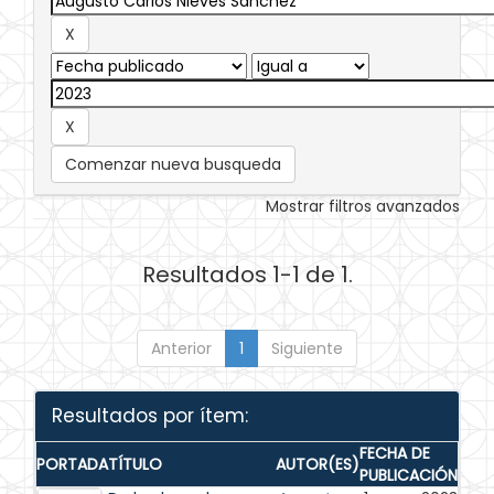
Comenzar nueva busqueda
Mostrar filtros avanzados
Resultados 1-1 de 1.
Anterior
1
Siguiente
Resultados por ítem:
FECHA DE
PORTADA
TÍTULO
AUTOR(ES)
PUBLICACIÓN