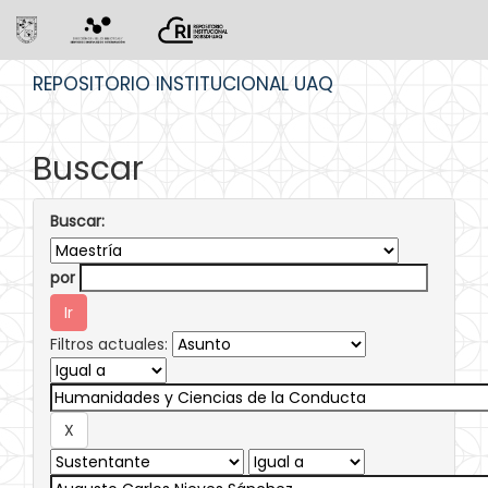
Skip
REPOSITORIO INSTITUCIONAL UAQ
navigation
Buscar
Buscar:
por
Filtros actuales: