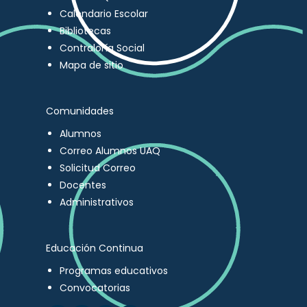
Calendario Escolar
Bibliotecas
Contraloría Social
Mapa de sitio
Comunidades
Alumnos
Correo Alumnos UAQ
Solicitud Correo
Docentes
Administrativos
Educación Continua
Programas educativos
Convocatorias