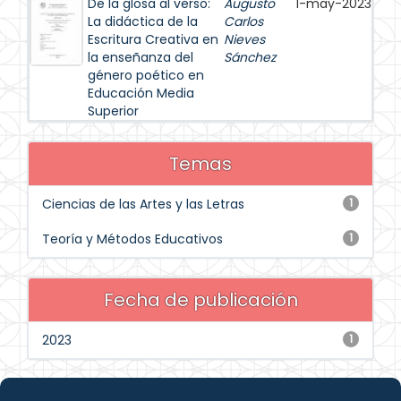
De la glosa al verso:
Augusto
1-may-2023
La didáctica de la
Carlos
Escritura Creativa en
Nieves
la enseñanza del
Sánchez
género poético en
Educación Media
Superior
Temas
Ciencias de las Artes y las Letras
1
Teoría y Métodos Educativos
1
Fecha de publicación
2023
1