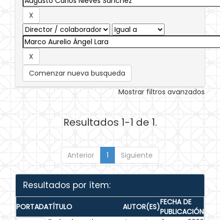
Comenzar nueva busqueda
Mostrar filtros avanzados
Resultados 1-1 de 1.
Anterior
1
Siguiente
Resultados por ítem:
FECHA DE
PORTADA
TÍTULO
AUTOR(ES)
PUBLICACIÓN