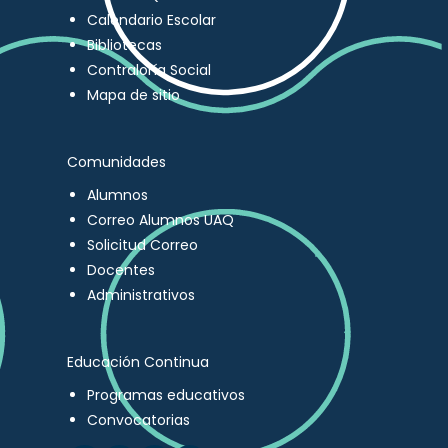
Calendario Escolar
Bibliotecas
Contraloría Social
Mapa de sitio
Comunidades
Alumnos
Correo Alumnos UAQ
Solicitud Correo
Docentes
Administrativos
Educación Continua
Programas educativos
Convocatorias