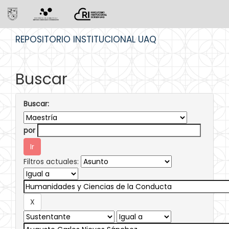
Skip
REPOSITORIO INSTITUCIONAL UAQ
navigation
Buscar
Buscar:
por
Filtros actuales: