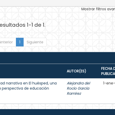
Mostrar filtros av
esultados 1-1 de 1.
Anterior
1
Siguiente
FECHA 
AUTOR(ES)
PUBLIC
dad narrativa en El huésped, una
Alejandra del
1-ene
a perspectiva de educación
Rocío García
Ramírez