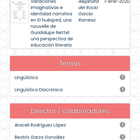
Variaciones
Alejandra
1-ene-2020
imaginativas e
del Rocío
identidad narrativa
García
en El huésped, una
Ramírez
nouvelle de
Guadalupe Nettel:
una perspectiva de
educación literaria
Temas
Lingüística
1
Lingüística Diacrónica
1
Director / colaboradores
Araceli Rodríguez López
1
Beatriz Garza González
1