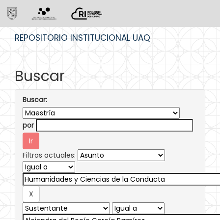
Skip
REPOSITORIO INSTITUCIONAL UAQ
navigation
Buscar
Buscar:
por
Filtros actuales: