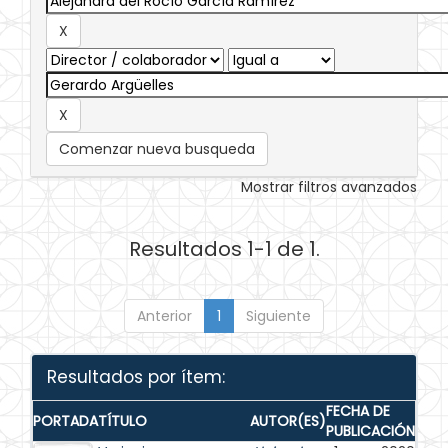
Comenzar nueva busqueda
Mostrar filtros avanzados
Resultados 1-1 de 1.
Anterior
1
Siguiente
Resultados por ítem:
FECHA DE
PORTADA
TÍTULO
AUTOR(ES)
PUBLICACIÓN