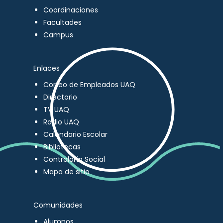
Coordinaciones
Facultades
Campus
Enlaces
Correo de Empleados UAQ
Directorio
TV UAQ
Radio UAQ
Calendario Escolar
Bibliotecas
Contraloría Social
Mapa de sitio
Comunidades
Alumnos