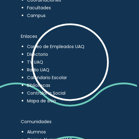
Coordinaciones
Facultades
Campus
Enlaces
Correo de Empleados UAQ
Directorio
TV UAQ
Radio UAQ
Calendario Escolar
Bibliotecas
Contraloría Social
Mapa de sitio
Comunidades
Alumnos