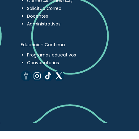
Correo Alumnos UAQ
Solicitud Correo
Docentes
Administrativos
Educación Continua
Programas educativos
Convocatorias