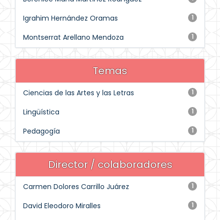
Igrahim Hernández Oramas
1
Montserrat Arellano Mendoza
1
Temas
Ciencias de las Artes y las Letras
1
Lingüística
1
Pedagogía
1
Director / colaboradores
Carmen Dolores Carrillo Juárez
1
David Eleodoro Miralles
1