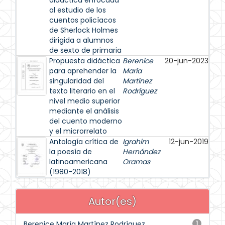
didáctica enfocada
al estudio de los
cuentos policíacos
de Sherlock Holmes
dirigida a alumnos
de sexto de primaria
Propuesta didáctica
Berenice
20-jun-2023
para aprehender la
María
singularidad del
Martínez
texto literario en el
Rodríguez
nivel medio superior
mediante el análisis
del cuento moderno
y el microrrelato
Antología crítica de
Igrahim
12-jun-2019
la poesía de
Hernández
latinoamericana
Oramas
(1980-2018)
Autor(es)
Berenice María Martínez Rodríguez
1