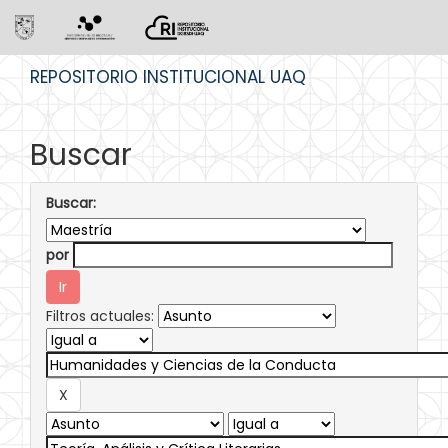
Skip
REPOSITORIO INSTITUCIONAL UAQ
navigation
Buscar
Buscar:
por
Filtros actuales: