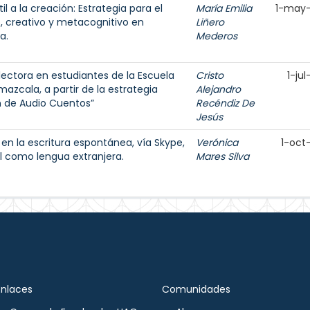
il a la creación: Estrategia para el
María Emilia
1-may
o, creativo y metacognitivo en
Liñero
a.
Mederos
ectora en estudiantes de la Escuela
Cristo
1-ju
mazcala, a partir de la estrategia
Alejandro
ón de Audio Cuentos”
Recéndiz De
Jesús
n la escritura espontánea, vía Skype,
Verónica
1-oct
l como lengua extranjera.
Mares Silva
Enlaces
Comunidades