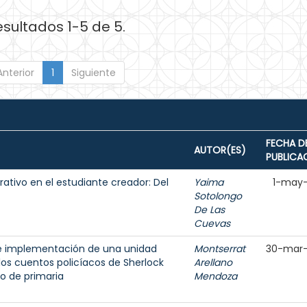
esultados 1-5 de 5.
Anterior
1
Siguiente
FECHA D
AUTOR(ES)
PUBLICA
rativo en el estudiante creador: Del
Yaima
1-may
Sotolongo
De Las
Cuevas
o e implementación de una unidad
Montserrat
30-mar
los cuentos policíacos de Sherlock
Arellano
o de primaria
Mendoza