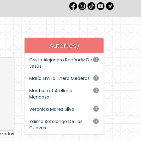
Autor(es)
Cristo Alejandro Recéndiz De
1
Jesús
María Emilia Liñero Mederos
1
Montserrat Arellano
1
Mendoza
Verónica Mares Silva
1
Yaima Sotolongo De Las
1
Cuevas
anzados