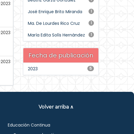
Beatriz Garza González
-2023
José Enrique Brito Miranda
1
Ma. De Lourdes Rico Cruz
1
l-2023
María Edita Solís Hernández
1
Fecha de publicación
-2023
2023
5
Volver arriba ∧
Educación Continua