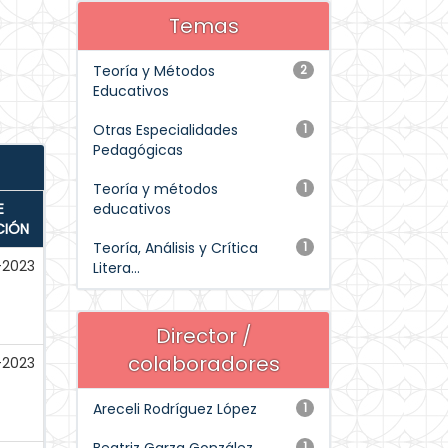
Temas
Teoría y Métodos
2
Educativos
Otras Especialidades
1
Pedagógicas
Teoría y métodos
1
E
educativos
CIÓN
Teoría, Análisis y Crítica
1
-2023
Litera...
Director /
colaboradores
-2023
Areceli Rodríguez López
1
1