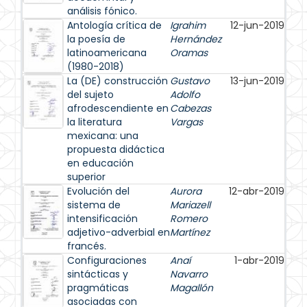
análisis fónico.
Antología crítica de
Igrahim
12-jun-2019
la poesía de
Hernández
latinoamericana
Oramas
(1980-2018)
La (DE) construcción
Gustavo
13-jun-2019
del sujeto
Adolfo
afrodescendiente en
Cabezas
la literatura
Vargas
mexicana: una
propuesta didáctica
en educación
superior
Evolución del
Aurora
12-abr-2019
sistema de
Mariazell
intensificación
Romero
adjetivo-adverbial en
Martínez
francés.
Configuraciones
Anaí
1-abr-2019
sintácticas y
Navarro
pragmáticas
Magallón
asociadas con