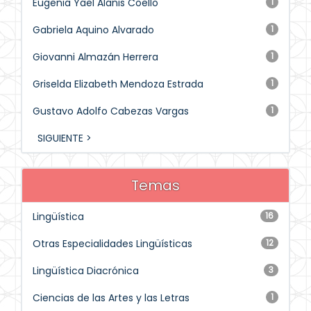
Eugenia Yael Alanis Coello
1
Gabriela Aquino Alvarado
1
Giovanni Almazán Herrera
1
Griselda Elizabeth Mendoza Estrada
1
Gustavo Adolfo Cabezas Vargas
1
SIGUIENTE >
Temas
Lingüística
16
Otras Especialidades Lingüísticas
12
Lingüística Diacrónica
3
Ciencias de las Artes y las Letras
1