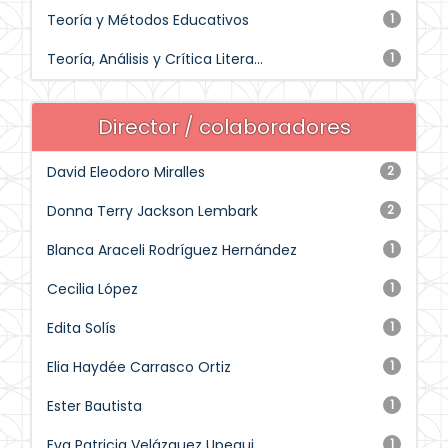
Teoría y Métodos Educativos
1
Teoría, Análisis y Crítica Litera...
1
Director / colaboradores
David Eleodoro Miralles
2
Donna Terry Jackson Lembark
2
Blanca Araceli Rodríguez Hernández
1
Cecilia López
1
Edita Solís
1
Elia Haydée Carrasco Ortiz
1
Ester Bautista
1
Eva Patricia Velázquez Upegui
1