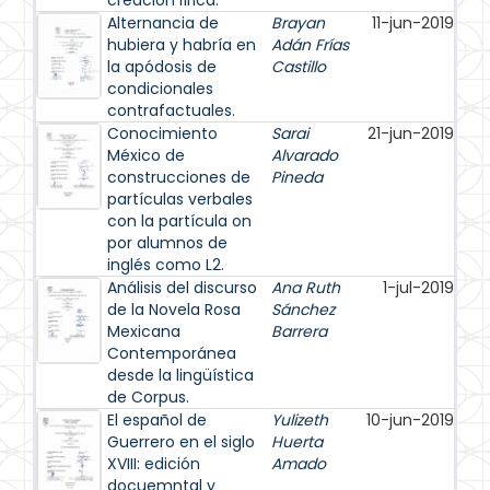
creación lírica.
Alternancia de
Brayan
11-jun-2019
hubiera y habría en
Adán Frías
la apódosis de
Castillo
condicionales
contrafactuales.
Conocimiento
Sarai
21-jun-2019
México de
Alvarado
construcciones de
Pineda
partículas verbales
con la partícula on
por alumnos de
inglés como L2.
Análisis del discurso
Ana Ruth
1-jul-2019
de la Novela Rosa
Sánchez
Mexicana
Barrera
Contemporánea
desde la lingüística
de Corpus.
El español de
Yulizeth
10-jun-2019
Guerrero en el siglo
Huerta
XVIII: edición
Amado
docuemntal y