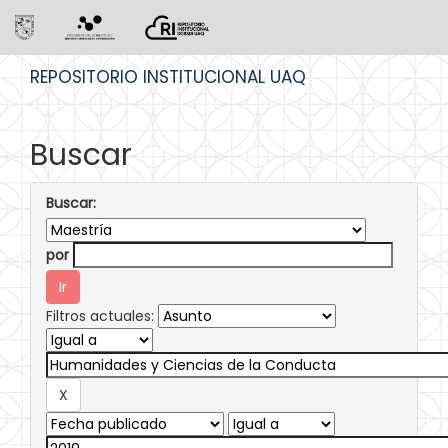
Skip
REPOSITORIO INSTITUCIONAL UAQ
navigation
Buscar
Buscar:
por
Filtros actuales: