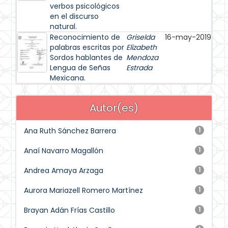
verbos psicológicos
en el discurso
natural.
Reconocimiento de
Griselda
16-may-2019
palabras escritas por
Elizabeth
Sordos hablantes de
Mendoza
Lengua de Señas
Estrada
Mexicana.
Autor(es)
Ana Ruth Sánchez Barrera
1
Anaí Navarro Magallón
1
Andrea Amaya Arzaga
1
Aurora Mariazell Romero Martínez
1
Brayan Adán Frías Castillo
1