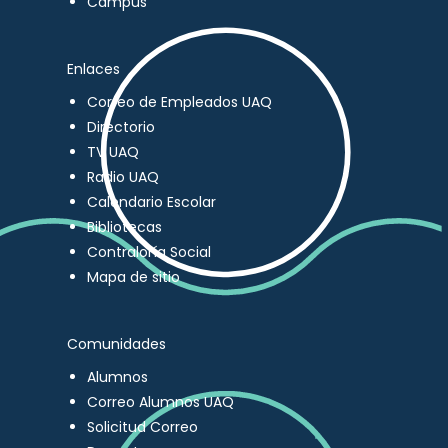
Campus
Enlaces
Correo de Empleados UAQ
Directorio
TV UAQ
Radio UAQ
Calendario Escolar
Bibliotecas
Contraloría Social
Mapa de sitio
Comunidades
Alumnos
Correo Alumnos UAQ
Solicitud Correo