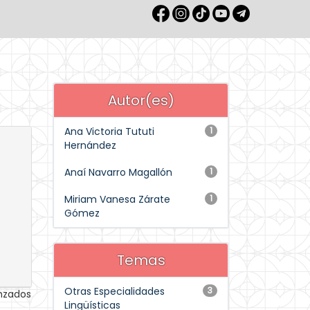
Autor(es)
Ana Victoria Tututi
1
Hernández
Anaí Navarro Magallón
1
Miriam Vanesa Zárate
1
Gómez
Temas
Otras Especialidades
3
anzados
Lingüísticas