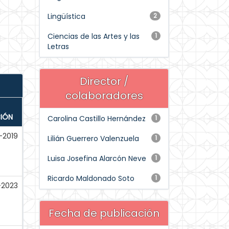
Lingüística
2
Ciencias de las Artes y las
1
Letras
Director /
colaboradores
CIÓN
Carolina Castillo Hernández
1
-2019
Lilián Guerrero Valenzuela
1
Luisa Josefina Alarcón Neve
1
Ricardo Maldonado Soto
1
-2023
Fecha de publicación