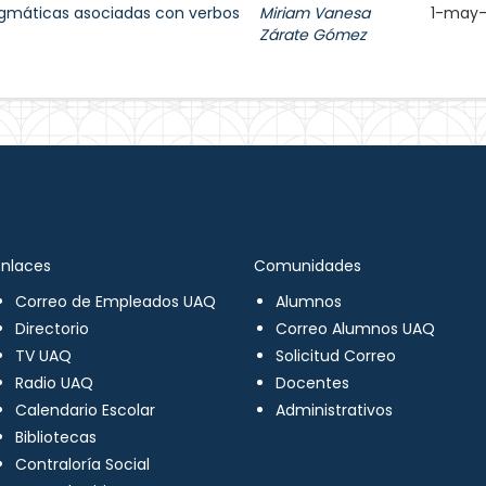
agmáticas asociadas con verbos
Miriam Vanesa
1-may
Zárate Gómez
Enlaces
Comunidades
Correo de Empleados UAQ
Alumnos
Directorio
Correo Alumnos UAQ
TV UAQ
Solicitud Correo
Radio UAQ
Docentes
Calendario Escolar
Administrativos
Bibliotecas
Contraloría Social