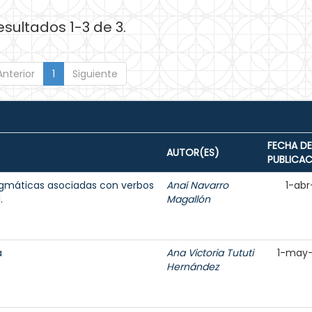
esultados 1-3 de 3.
Anterior
1
Siguiente
FECHA DE
AUTOR(ES)
PUBLICA
agmáticas asociadas con verbos
Anaí Navarro
1-abr
.
Magallón
a
Ana Victoria Tututi
1-may
Hernández