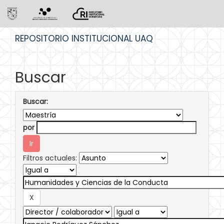
Skip
REPOSITORIO INSTITUCIONAL UAQ
navigation
Buscar
Buscar:
por
Filtros actuales: