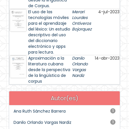
desde la lingüística
de Corpus.
El uso de las
Merari
4-jul-2023
tecnologías móviles
Lourdes
para el aprendizaje
Ontiveros
del léxico: Un estudio
Bojorquez
descriptivo del uso
del diccionario
electrónico y apps
para lectura.
Aproximación a la
Danilo
14-abr-2023
literatura cubana
Orlando
desde la perspectiva
Vargas
de la lingüística de
Nardiz
corpus
Autor(es)
Ana Ruth Sánchez Barrera
1
Danilo Orlando Vargas Nardiz
1