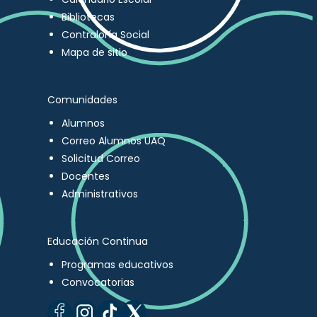
Bibliotecas
Contraloría Social
Mapa de sitio
Comunidades
Alumnos
Correo Alumnos UAQ
Solicitud Correo
Docentes
Administrativos
Educación Continua
Programas educativos
Convocatorias