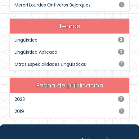
Merari Lourdes Ontiveros Bojorquez
1
Temas
Lingüística
3
Lingüística Aplicada
2
Otras Especialidades Lingüísticas
1
Fecha de publicación
2023
2
2019
1