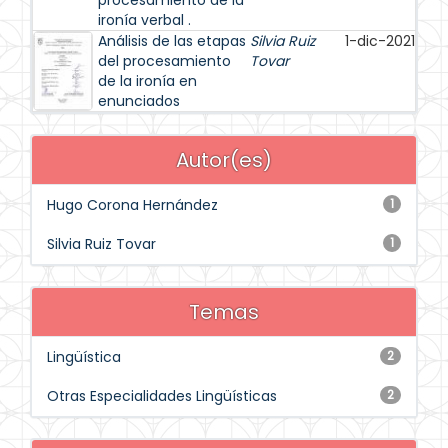
procesamiento de la
ironía verbal .
Análisis de las etapas
Silvia Ruiz
1-dic-2021
del procesamiento
Tovar
de la ironía en
enunciados
Autor(es)
Hugo Corona Hernández
1
Silvia Ruiz Tovar
1
Temas
Lingüística
2
Otras Especialidades Lingüísticas
2