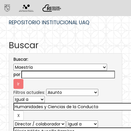
Skip
REPOSITORIO INSTITUCIONAL UAQ
navigation
Buscar
Buscar:
por
Filtros actuales: