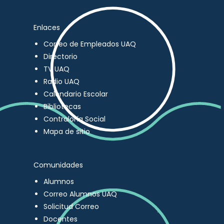
Enlaces
Correo de Empleados UAQ
Directorio
TV UAQ
Radio UAQ
Calendario Escolar
Bibliotecas
Contraloría Social
Mapa de sitio
Comunidades
Alumnos
Correo Alumnos UAQ
Solicitud Correo
Docentes