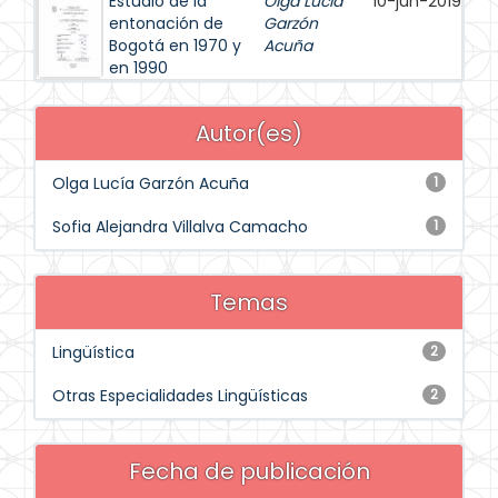
Estudio de la
Olga Lucía
10-jun-2019
entonación de
Garzón
Bogotá en 1970 y
Acuña
en 1990
Autor(es)
Olga Lucía Garzón Acuña
1
Sofia Alejandra Villalva Camacho
1
Temas
Lingüística
2
Otras Especialidades Lingüísticas
2
Fecha de publicación