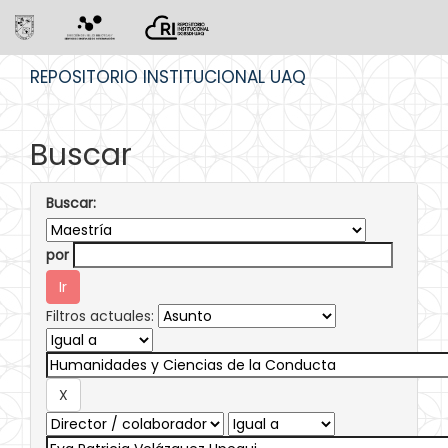
Skip
REPOSITORIO INSTITUCIONAL UAQ
navigation
Buscar
Buscar:
por
Filtros actuales: