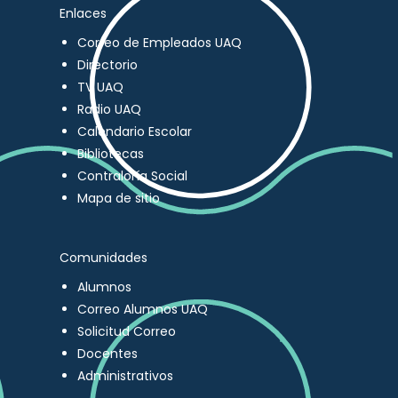
Enlaces
Correo de Empleados UAQ
Directorio
TV UAQ
Radio UAQ
Calendario Escolar
Bibliotecas
Contraloría Social
Mapa de sitio
Comunidades
Alumnos
Correo Alumnos UAQ
Solicitud Correo
Docentes
Administrativos