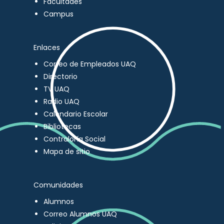
Facultades
Campus
Enlaces
Correo de Empleados UAQ
Directorio
TV UAQ
Radio UAQ
Calendario Escolar
Bibliotecas
Contraloría Social
Mapa de sitio
Comunidades
Alumnos
Correo Alumnos UAQ