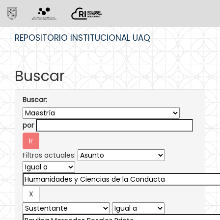
Skip
REPOSITORIO INSTITUCIONAL UAQ
navigation
Buscar
Buscar:
por
Filtros actuales: