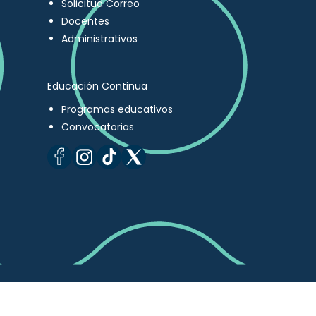
Solicitud Correo
Docentes
Administrativos
Educación Continua
Programas educativos
Convocatorias