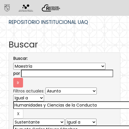
Skip
REPOSITORIO INSTITUCIONAL UAQ
navigation
Buscar
Buscar:
por
Filtros actuales: