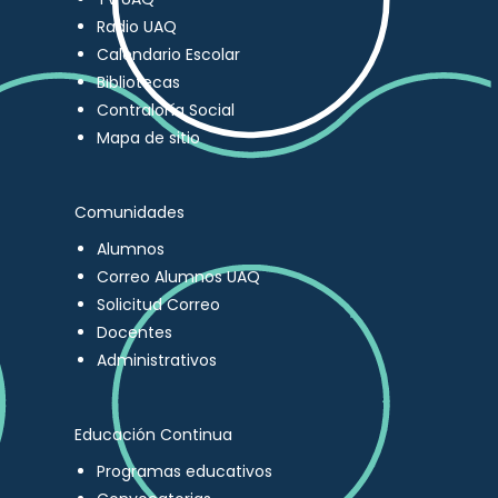
Radio UAQ
Calendario Escolar
Bibliotecas
Contraloría Social
Mapa de sitio
Comunidades
Alumnos
Correo Alumnos UAQ
Solicitud Correo
Docentes
Administrativos
Educación Continua
Programas educativos