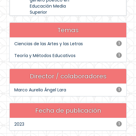
género poético en
Educación Media
Superior
Temas
Ciencias de las Artes y las Letras
1
Teoría y Métodos Educativos
1
Director / colaboradores
Marco Aurelio Ángel Lara
1
Fecha de publicación
2023
1