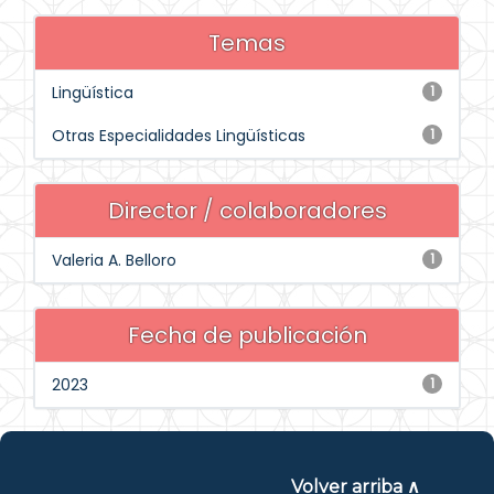
Temas
Lingüística
1
Otras Especialidades Lingüísticas
1
Director / colaboradores
Valeria A. Belloro
1
Fecha de publicación
2023
1
Volver arriba ∧