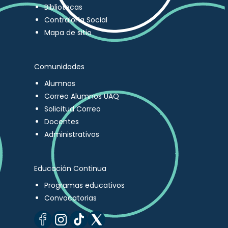
Bibliotecas
Contraloría Social
Mapa de sitio
Comunidades
Alumnos
Correo Alumnos UAQ
Solicitud Correo
Docentes
Administrativos
Educación Continua
Programas educativos
Convocatorias