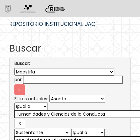
Skip
REPOSITORIO INSTITUCIONAL UAQ
navigation
Buscar
Buscar:
por
Filtros actuales: