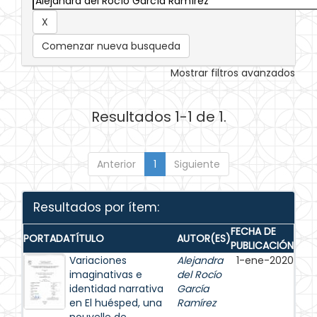
Comenzar nueva busqueda
Mostrar filtros avanzados
Resultados 1-1 de 1.
Anterior
1
Siguiente
Resultados por ítem:
FECHA DE
PORTADA
TÍTULO
AUTOR(ES)
PUBLICACIÓN
Variaciones
Alejandra
1-ene-2020
imaginativas e
del Rocío
identidad narrativa
García
en El huésped, una
Ramírez