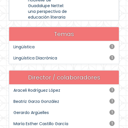
nouvelle de
Guadalupe Nettel:
una perspectiva de
educación literaria
Temas
Lingüística
1
Lingüística Diacrónica
1
Director / colaboradores
Araceli Rodríguez López
1
Beatriz Garza González
1
Gerardo Argüelles
1
María Esther Castillo García
1