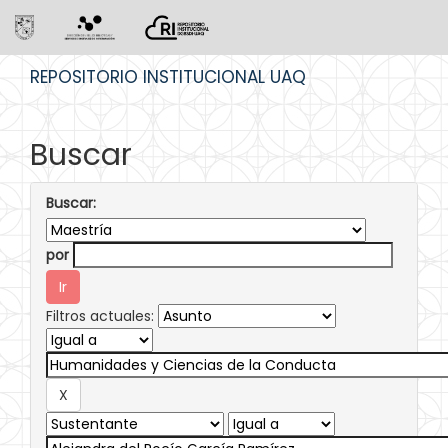
Skip
REPOSITORIO INSTITUCIONAL UAQ
navigation
Buscar
Buscar:
por
Filtros actuales: