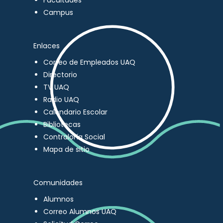
Facultades
Campus
Enlaces
Correo de Empleados UAQ
Directorio
TV UAQ
Radio UAQ
Calendario Escolar
Bibliotecas
Contraloría Social
Mapa de sitio
Comunidades
Alumnos
Correo Alumnos UAQ