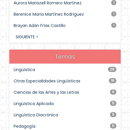
Aurora Mariazell Romero Martínez
1
Berenice María Martínez Rodríguez
1
Brayan Adán Frías Castillo
1
SIGUIENTE >
Temas
Lingüística
29
Otras Especialidades Lingüísticas
16
Ciencias de las Artes y las Letras
9
Lingüística Aplicada
5
Lingüística Diacrónica
5
Pedagogía
5