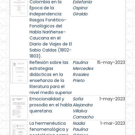
Colombia en la
Estefanía
Época de la
Ospina
Independencia:
Giraldo
Rasgos Fonético-
Fonológicos del
Habla Nariñense-
Caucana en el
Diario de Viajes de El
Sabio Caldas (1802-
1803).
Reflexión sobre las
Paulina
15-may-2023
estrategias
Mercedes
didácticas en la
Rosales
enseñanza de la
Prieto
literatura para el
nivel medio superior
Emocionalidad y
Sofia
1-may-2023
prosodia en el habla
Alejandra
queretana.
Villalva
Camacho
La hermenéutica
Nadia
1-mar-2023
fenomenológica y
Paulina