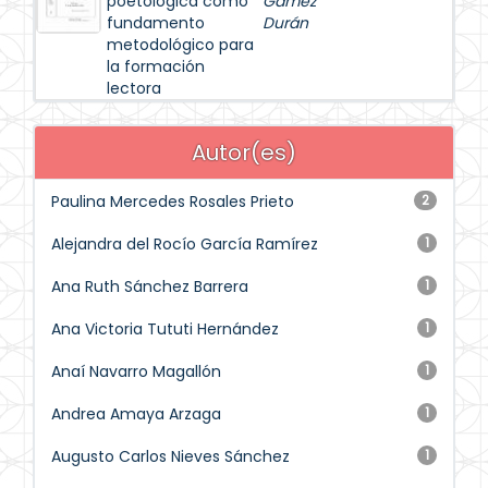
poetológica como
Gámez
fundamento
Durán
metodológico para
la formación
lectora
Autor(es)
Paulina Mercedes Rosales Prieto
2
Alejandra del Rocío García Ramírez
1
Ana Ruth Sánchez Barrera
1
Ana Victoria Tututi Hernández
1
Anaí Navarro Magallón
1
Andrea Amaya Arzaga
1
Augusto Carlos Nieves Sánchez
1