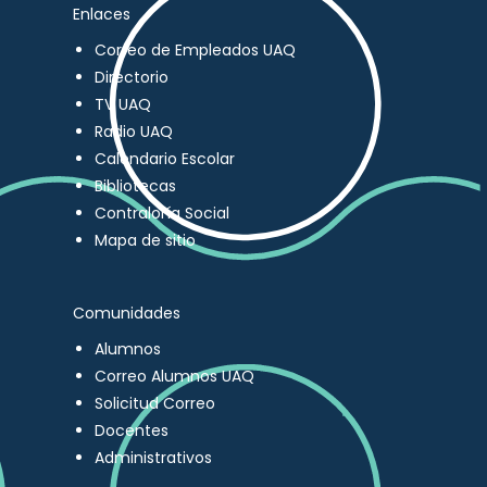
Enlaces
Correo de Empleados UAQ
Directorio
TV UAQ
Radio UAQ
Calendario Escolar
Bibliotecas
Contraloría Social
Mapa de sitio
Comunidades
Alumnos
Correo Alumnos UAQ
Solicitud Correo
Docentes
Administrativos