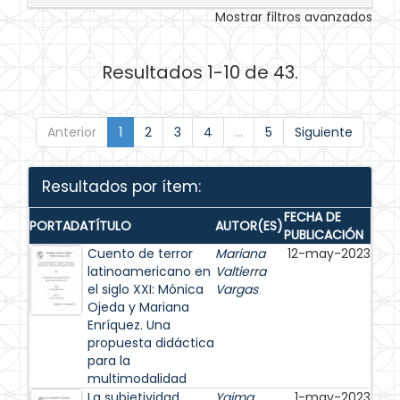
Mostrar filtros avanzados
Resultados 1-10 de 43.
Anterior
1
2
3
4
...
5
Siguiente
Resultados por ítem:
FECHA DE
PORTADA
TÍTULO
AUTOR(ES)
PUBLICACIÓN
Cuento de terror
Mariana
12-may-2023
latinoamericano en
Valtierra
el siglo XXI: Mónica
Vargas
Ojeda y Mariana
Enríquez. Una
propuesta didáctica
para la
multimodalidad
La subjetividad
Yaima
1-may-2023