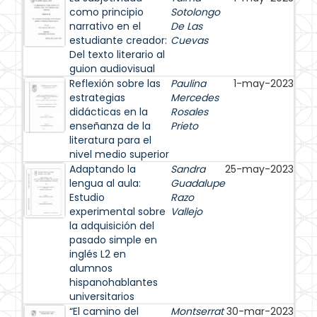
como principio
Sotolongo
narrativo en el
De Las
estudiante creador:
Cuevas
Del texto literario al
guion audiovisual
Reflexión sobre las
Paulina
1-may-2023
estrategias
Mercedes
didácticas en la
Rosales
enseñanza de la
Prieto
literatura para el
nivel medio superior
Adaptando la
Sandra
25-may-2023
lengua al aula:
Guadalupe
Estudio
Razo
experimental sobre
Vallejo
la adquisición del
pasado simple en
inglés L2 en
alumnos
hispanohablantes
universitarios
“El camino del
Montserrat
30-mar-2023