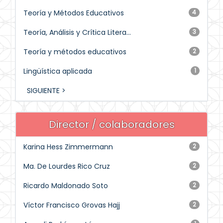
Teoría y Métodos Educativos
4
Teoría, Análisis y Crítica Litera...
3
Teoría y métodos educativos
2
Lingüística aplicada
1
SIGUIENTE >
Director / colaboradores
Karina Hess Zimmermann
2
Ma. De Lourdes Rico Cruz
2
Ricardo Maldonado Soto
2
Víctor Francisco Grovas Hajj
2