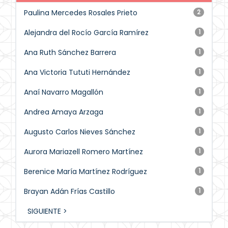
Paulina Mercedes Rosales Prieto
2
Alejandra del Rocío García Ramírez
1
Ana Ruth Sánchez Barrera
1
Ana Victoria Tututi Hernández
1
Anaí Navarro Magallón
1
Andrea Amaya Arzaga
1
Augusto Carlos Nieves Sánchez
1
Aurora Mariazell Romero Martínez
1
Berenice María Martínez Rodríguez
1
Brayan Adán Frías Castillo
1
SIGUIENTE >