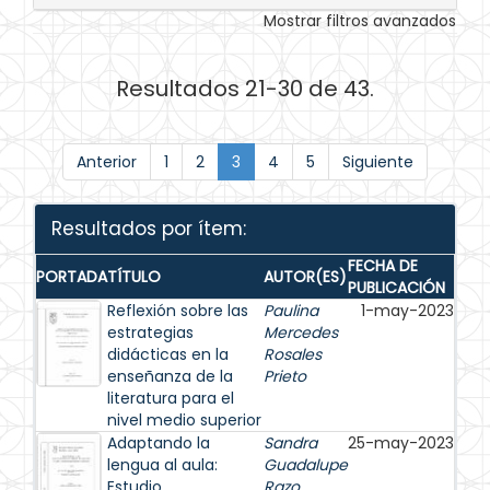
Mostrar filtros avanzados
Resultados 21-30 de 43.
Anterior
1
2
3
4
5
Siguiente
Resultados por ítem:
FECHA DE
PORTADA
TÍTULO
AUTOR(ES)
PUBLICACIÓN
Reflexión sobre las
Paulina
1-may-2023
estrategias
Mercedes
didácticas en la
Rosales
enseñanza de la
Prieto
literatura para el
nivel medio superior
Adaptando la
Sandra
25-may-2023
lengua al aula:
Guadalupe
Estudio
Razo