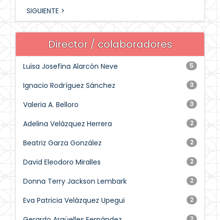
SIGUIENTE >
Director / colaboradores
Luisa Josefina Alarcón Neve
5
Ignacio Rodríguez Sánchez
3
Valeria A. Belloro
3
Adelina Velázquez Herrera
2
Beatriz Garza González
2
David Eleodoro Miralles
2
Donna Terry Jackson Lembark
2
Eva Patricia Velázquez Upegui
2
Gerardo Argüelles Fernández
2