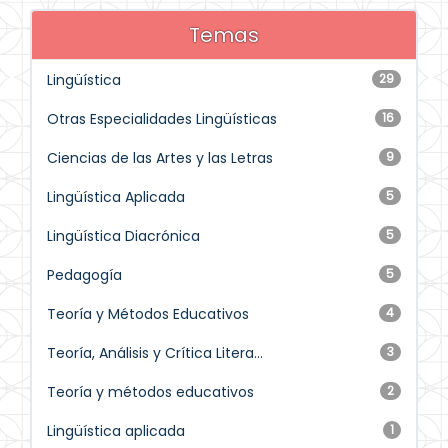
Temas
Lingüística
29
Otras Especialidades Lingüísticas
16
Ciencias de las Artes y las Letras
9
Lingüística Aplicada
5
Lingüística Diacrónica
5
Pedagogía
5
Teoría y Métodos Educativos
4
Teoría, Análisis y Crítica Litera...
3
Teoría y métodos educativos
2
Lingüística aplicada
1