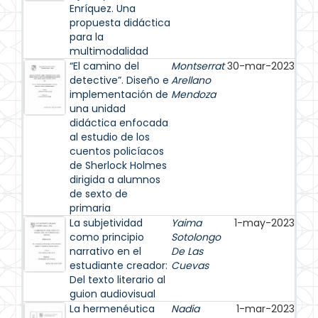
Enríquez. Una
propuesta didáctica
para la
multimodalidad
“El camino del
Montserrat
30-mar-2023
detective”. Diseño e
Arellano
implementación de
Mendoza
una unidad
didáctica enfocada
al estudio de los
cuentos policíacos
de Sherlock Holmes
dirigida a alumnos
de sexto de
primaria
La subjetividad
Yaima
1-may-2023
como principio
Sotolongo
narrativo en el
De Las
estudiante creador:
Cuevas
Del texto literario al
guion audiovisual
La hermenéutica
Nadia
1-mar-2023