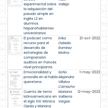
experimental sobre
Vallejo
la adquisición del
pasado simple en
inglés L2 en
alumnos
hispanohablantes
universitarios
El podcast como
Erika
21-oct-2022
recurso para el
Osbelia
desarrollo de
Ramírez
estrategias de
Molina
comprensión
auditiva en francés
nivel principiante.
Emocionalidad y
Sofia
1-may-2023
prosodia en el habla
Alejandra
queretana.
Villalva
Camacho
Cuento de terror
Mariana
12-may-2023
latinoamericano en
Valtierra
el siglo XXI: Mónica
Vargas
Ojeda y Mariana