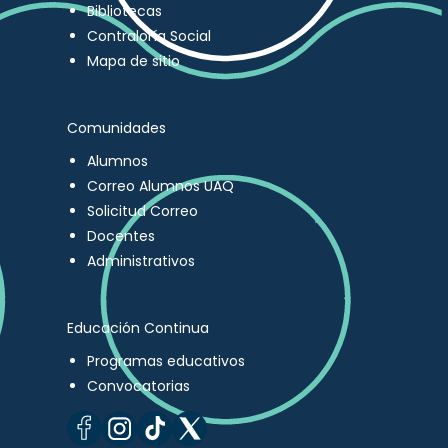
Bibliotecas
Contraloría Social
Mapa de sitio
Comunidades
Alumnos
Correo Alumnos UAQ
Solicitud Correo
Docentes
Administrativos
Educación Continua
Programas educativos
Convocatorias