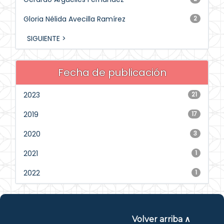
Gloria Nélida Avecilla Ramírez
2
SIGUIENTE >
Fecha de publicación
2023
21
2019
17
2020
3
2021
1
2022
1
Volver arriba ∧