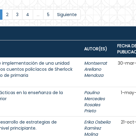
2
3
4
...
5
Siguiente
FECHA D
AUTOR(ES)
PUBLICA
o e implementación de una unidad
Montserrat
30-mar
los cuentos policíacos de Sherlock
Arellano
o de primaria
Mendoza
dácticas en la enseñanza de la
Paulina
1-may
rior
Mercedes
Rosales
Prieto
esarrollo de estrategias de
Erika Osbelia
21-oct
ivel principiante.
Ramírez
Molina