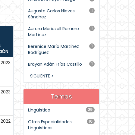
Augusto Carlos Nieves
1
Sánchez
Aurora Mariazell Romero
1
Martínez
E
Berenice María Martínez
1
CIÓN
Rodríguez
-2023
Brayan Adán Frías Castillo
1
SIGUIENTE >
-2023
Temas
Lingüística
29
-2022
Otras Especialidades
16
Lingüísticas