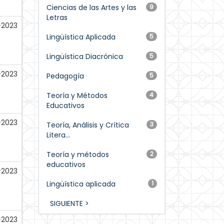
Ciencias de las Artes y las
9
Letras
2023
Lingüística Aplicada
5
Lingüística Diacrónica
5
-2023
Pedagogía
5
Teoría y Métodos
4
Educativos
-2023
Teoría, Análisis y Crítica
3
Litera...
Teoría y métodos
2
educativos
-2023
Lingüística aplicada
1
SIGUIENTE >
-2023