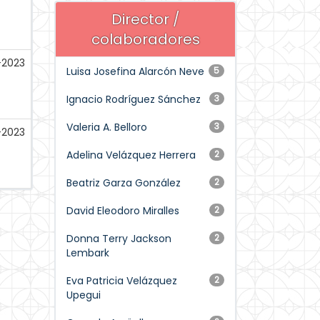
Director /
colaboradores
-2023
Luisa Josefina Alarcón Neve
5
Ignacio Rodríguez Sánchez
3
Valeria A. Belloro
3
-2023
Adelina Velázquez Herrera
2
Beatriz Garza González
2
David Eleodoro Miralles
2
Donna Terry Jackson
2
Lembark
Eva Patricia Velázquez
2
Upegui