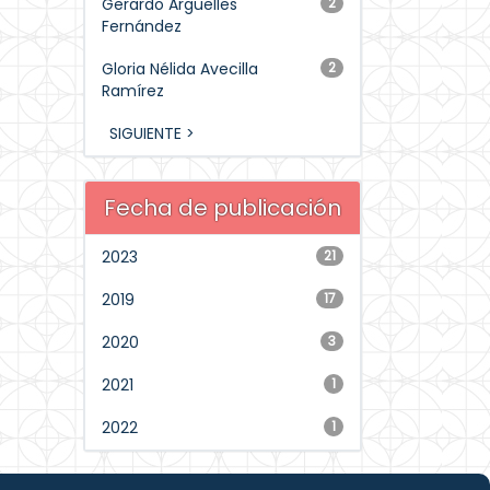
Gerardo Argüelles
2
Fernández
Gloria Nélida Avecilla
2
Ramírez
SIGUIENTE >
Fecha de publicación
2023
21
2019
17
2020
3
2021
1
2022
1