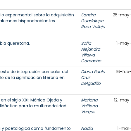
io experimental sobre la adquisición
Sandra
25-may-
n alumnos hispanohablantes
Guadalupe
Razo Vallejo
abla queretana.
Sofia
1-may
Alejandra
Villalva
Camacho
uesta de integración curricular del
Diana Paola
16-feb
 de la significación literaria en
Cruz
Delgadillo
en el siglo XXI: Mónica Ojeda y
Mariana
12-may
didáctica para la multimodalidad
Valtierra
Vargas
a y poetológica como fundamento
Nadia
1-mar