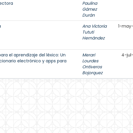
ectora
Paulina
Gámez
Durán
a
Ana Victoria
1-may
Tututi
Hernández
ara el aprendizaje del léxico: Un
Merari
4-jul
ccionario electrónico y apps para
Lourdes
Ontiveros
Bojorquez