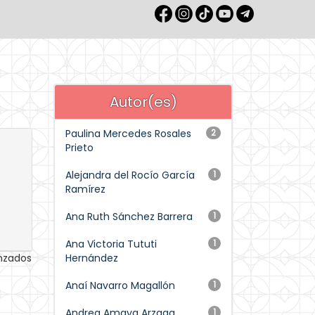
Autor(es)
Paulina Mercedes Rosales
2
Prieto
Alejandra del Rocío García
1
Ramírez
Ana Ruth Sánchez Barrera
1
Ana Victoria Tututi
1
anzados
Hernández
Anaí Navarro Magallón
1
Andrea Amaya Arzaga
1