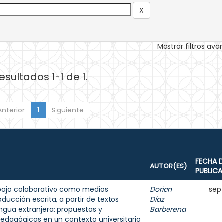
Mostrar filtros av
esultados 1-1 de 1.
Anterior
1
Siguiente
FECHA 
AUTOR(ES)
PUBLIC
rabajo colaborativo como medios
Dorian
sep
ducción escrita, a partir de textos
Díaz
engua extranjera: propuestas y
Barberena
edagógicas en un contexto universitario