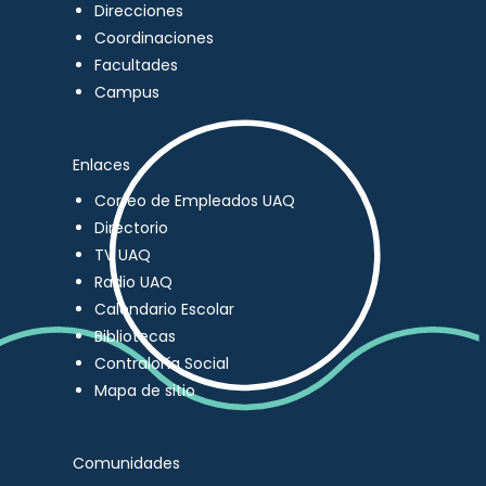
Direcciones
Coordinaciones
Facultades
Campus
Enlaces
Correo de Empleados UAQ
Directorio
TV UAQ
Radio UAQ
Calendario Escolar
Bibliotecas
Contraloría Social
Mapa de sitio
Comunidades