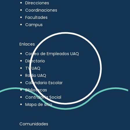
Direcciones
Coordinaciones
Facultades
Campus
Enlaces
Correo de Empleados UAQ
Directorio
TV UAQ
Radio UAQ
Calendario Escolar
Bibliotecas
Contraloría Social
Mapa de sitio
Comunidades